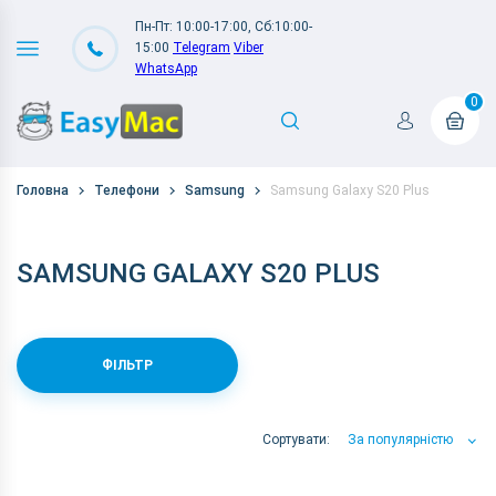
Пн-Пт: 10:00-17:00, Сб:10:00-
15:00
Telegram
Viber
WhatsApp
0
Головна
Телефони
Samsung
Samsung Galaxy S20 Plus
SAMSUNG GALAXY S20 PLUS
ФІЛЬТР
Сортувати:
За популярністю
За популярністю
За ціною
За Назвою А-Я