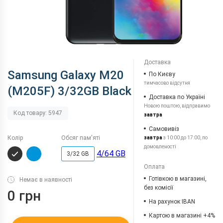
Доставка
Samsung Galaxy M20
По Києву
тимчасово відсутня
(M205F) 3/32GB Black
Доставка по Україні
Новою поштою, відправимо
Код товару: 5947
завтра
Самовивіз
Колір
Обсяг пам'яті
завтра
з 10:00 до 17:00, по
домовленості
4/64 GB
3/32 GB
Оплата
Готівкою в магазині,
Немає в наявності
без комісії
0 грн
На рахунок IBAN
Картою в магазині +4%