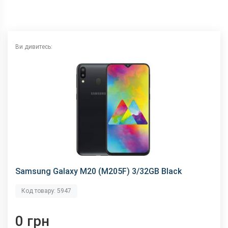
Wi-Fi
802.11 b/g/n, 2.4 ГГц
Інтерфейсний роз'єм
Type-C
Аудіороз'єм
3.5 мм
Ви дивитесь:
Характеристики та комплектацію товару виробник може
змінити без повідомлення.
Samsung Galaxy M20 (M205F) 3/32GB Black
Код товару: 5947
0 грн