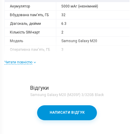
Акумулятор
5000 мАг (незнімний)
Вбудована пам'ять, ГБ
32
Діагональ, дюйми
6.3
Кількість SIM-карт
2
Модель
Samsung Galaxy M20
Оперативна пам'ять, ГБ
3
Роздільна здатність
2340x1080
Читати повністю
Слот розширення
microSD
Тип матриці
PLS TFT
Процесор
Відгуки
Кількість ядер
8
Samsung Galaxy M20 (M205F) 3/32GB Black
Samsung Exynos 7904 + Mali-
Процесор
G71MP2
НАПИСАТИ ВІДГУК
Частота, GHz
2x1.8 + 6x1.6
Камера