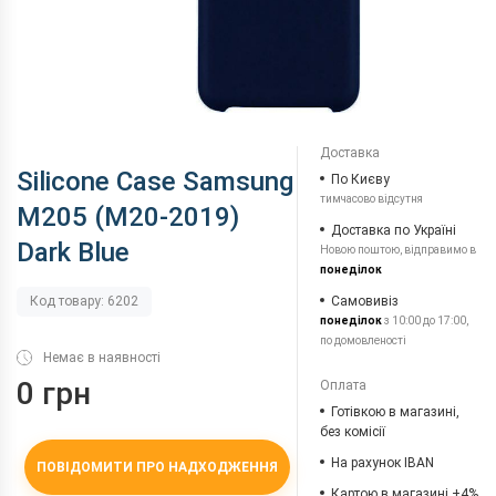
Доставка
Silicone Case Samsung
По Києву
тимчасово відсутня
M205 (M20-2019)
Доставка по Україні
Dark Blue
Новою поштою, відправимо в
понеділок
Самовивіз
Код товару: 6202
понеділок
з 10:00 до 17:00,
по домовленості
Немає в наявності
0 грн
Оплата
Готівкою в магазині,
без комісії
На рахунок IBAN
ПОВІДОМИТИ ПРО НАДХОДЖЕННЯ
Картою в магазині +4%