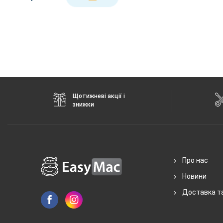
Щотижневі акції і
знижки
Про нас
Новини
Доставка т