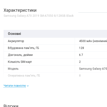
Характеристики
Samsung Galaxy A70 2019 SM-A7050 8/128GB Black
Основні
Акумулятор
4500 мАч (незнімни
Вбудована пам'ять, ГБ
128
Діагональ, дюйми
6.7
Кількість SIM-карт
2
Модель
Samsung Galaxy A7
Немає в наявності
Оперативна пам'ять, ГБ
8
Gelius Book Cover Leath
Роздільна здатність
2400x1080
для Samsung A705 (A70
Читати повністю
Слот розширення
microSD
0 грн
ДЕТАЛЬН
Тип матриці
Super AMOLED
Процесор
Відгуки