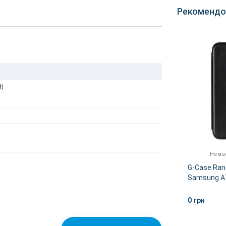
Рекомендо
й)
0
Немає в наявності
Немає
er
Захисне скло Full Screen
G-Case Rang
) Red
Samsung Galaxy A70 (Black)
Samsung A7
Black
0 грн
0 грн
ІШЕ
ДЕТАЛЬНІШЕ