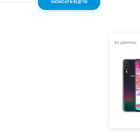
НАПИСАТИ ВІДГУК
n 675 + Adreno 612
Ви дивитесь:
240fps
+ 5 (f/2.2)