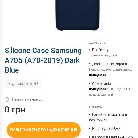
Доставка
Silicone Case Samsung
По Києву
тимчасово відсутня
A705 (A70-2019) Dark
Доставка по Україні
Blue
Новою поштою, відправимо в
понеділок
Самовивіз
Код товару: 6198
понеділок
з 10:00 до 17:00,
по домовленості
Немає в наявності
0 грн
Оплата
Готівкою в магазині,
без комісії
На рахунок IBAN
ПОВІДОМИТИ ПРО НАДХОДЖЕННЯ
Картою в магазині +4%