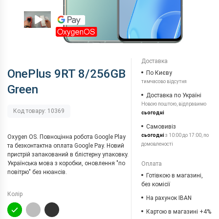
Доставка
OnePlus 9RT 8/256GB
По Києву
тимчасово відсутня
Green
Доставка по Україні
Новою поштою, відправимо
Код товару: 10369
сьогодні
Самовивіз
сьогодні
з 10:00 до 17:00, по
Oxygen OS. Повноцінна робота Google Play
домовленості
та безконтактна оплата Google Pay. Новий
пристрій запакований в блістерну упаковку.
Українська мова з коробки, оновлення "по
Оплата
повітрю" без нюансів.
Готівкою в магазині,
без комісії
Колір
На рахунок IBAN
Картою в магазині +4%