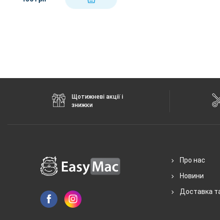
Щотижневі акції і
знижки
Про нас
Новини
Доставка т