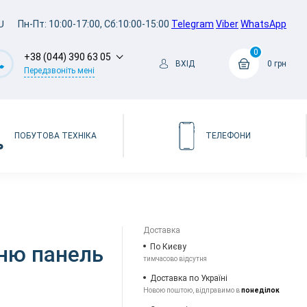
U
Пн-Пт: 10:00-17:00, Сб:10:00-15:00
Telegram
Viber
WhatsApp
0
+38 (044) 390 63 05
ВХІД
0 грн
Передзвоніть мені
ПОБУТОВА ТЕХНІКА
ТЕЛЕФОНИ
Доставка
дню панель
По Києву
тимчасово відсутня
Доставка по Україні
Новою поштою, відправимо в
понеділок