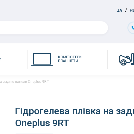
UA
R
КОМП'ЮТЕРИ,
И
ПЛАНШЕТИ
на задню панель Oneplus 9RT
Гідрогелева плівка на за
Oneplus 9RT