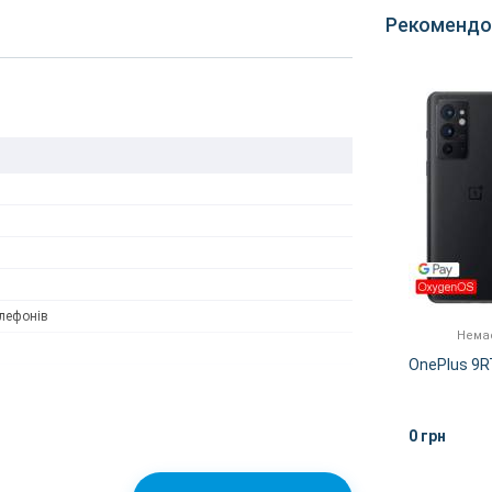
Рекомендо
лефонів
Немає в наявності
Немає
lack
OnePlus 9RT 8/256GB Green
OnePlus 9R
0 грн
0 грн
ІШЕ
ДЕТАЛЬНІШЕ
 без повідомлення.