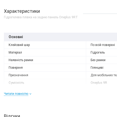
Характеристики
Гідрогелева плівка на задню панель Oneplus 9RT
Основні
Клейовий шар
По всій поверхні
Матеріал
Гідрогель
Наявність рамки
Без рамки
Поверхня
Глянцеві
Призначення
Для мобільних те
Немає в наявності
Сумісність
Oneplus 9R
OnePlus 9RT 8/256GB B
Сумісний бренд
OnePlus
Читати повністю
Форм-фактор
Захисна плівка
0 грн
ДЕТАЛЬН
Характеристики та комплектацію товару виробник може змінити
Відгуки