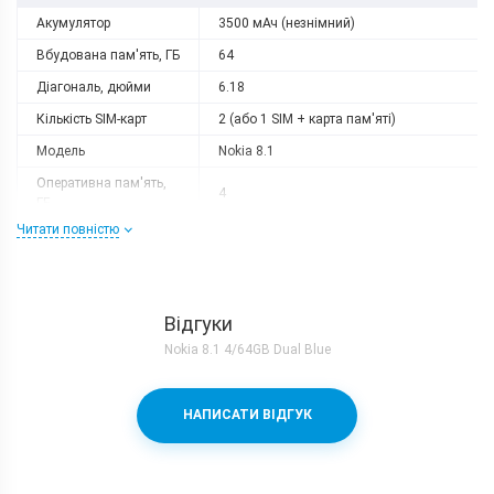
Акумулятор
3500 мАч (незнімний)
Вбудована пам'ять, ГБ
64
Діагональ, дюйми
6.18
Кількість SIM-карт
2 (або 1 SIM + карта пам'яті)
Модель
Nokia 8.1
Оперативна пам'ять,
4
ГБ
Читати повністю
Роздільна здатність
2280x1080
Слот розширення
microSD (до 256 GB)
Тип матриці
IPS
Відгуки
Процесор
Nokia 8.1 4/64GB Dual Blue
Кількість ядер
8
Qualcomm Snapdragon 710 + Adreno
Процесор
НАПИСАТИ ВІДГУК
616
Частота, GHz
2x2.2 + 6х1.7
Камера