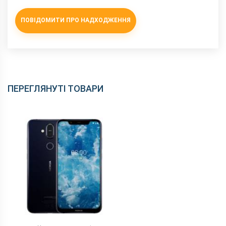
NFC
є
ПОВІДОМИТИ ПРО НАДХОДЖЕННЯ
Wi-Fi
802.11 a/b/g/n/ас, 2.4 + 5 ГГц
Інтерфейсний роз'єм
Type-C
Аудіороз'єм
3.5 мм
Характеристики та комплектацію товару виробник може
змінити без повідомлення.
ПЕРЕГЛЯНУТІ ТОВАРИ