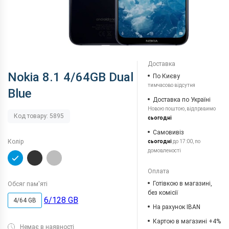
Доставка
Nokia 8.1 4/64GB Dual
По Києву
тимчасово відсутня
Blue
Доставка по Україні
Новою поштою, відправимо
Код товару: 5895
сьогодні
Самовивіз
Колір
сьогодні
до 17:00, по
домовленості
Оплата
Готівкою в магазині,
Обсяг пам'яті
без комісії
6/128 GB
4/64 GB
На рахунок IBAN
Картою в магазині +4%
Немає в наявності