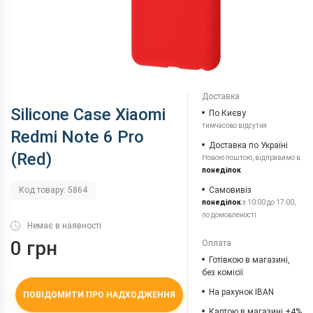
Доставка
Silicone Case Xiaomi
По Києву
тимчасово відсутня
Redmi Note 6 Pro
Доставка по Україні
(Red)
Новою поштою, відправимо в
понеділок
Самовивіз
Код товару: 5864
понеділок
з 10:00 до 17:00,
по домовленості
Немає в наявності
0 грн
Оплата
Готівкою в магазині,
без комісії
На рахунок IBAN
ПОВІДОМИТИ ПРО НАДХОДЖЕННЯ
Картою в магазині +4%