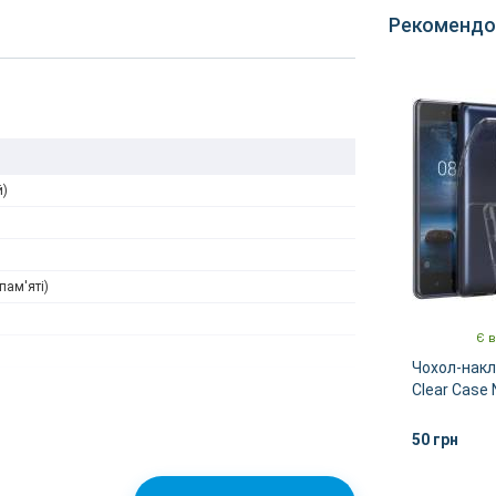
Рекомендо
й)
пам'яті)
Є в
Чохол-накл
Clear Case 
50 грн