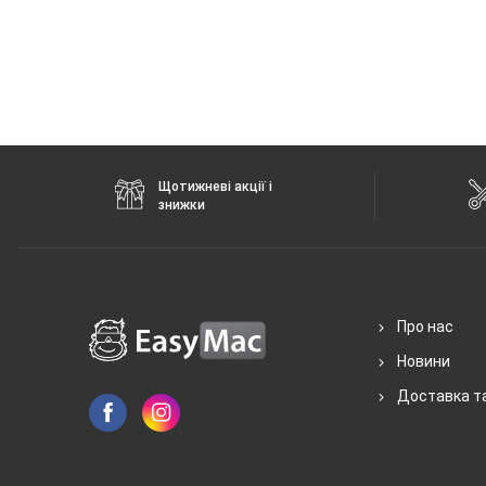
Щотижневі акції і
знижки
Про нас
Новини
Доставка т