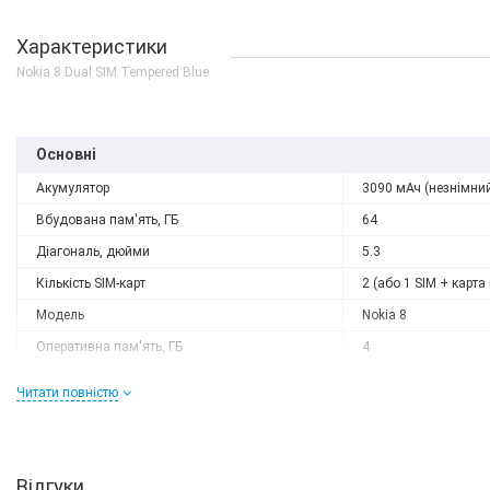
Характеристики
Nokia 8 Dual SIM Tempered Blue
Основні
Акумулятор
3090 мАч (незнімни
Вбудована пам'ять, ГБ
64
Діагональ, дюйми
5.3
Кількість SIM-карт
2 (або 1 SIM + карта 
Модель
Nokia 8
Оперативна пам'ять, ГБ
4
Роздільна здатність
2560x1440
Читати повністю
Слот розширення
microSD (до 256 GB)
Тип матриці
IPS
Процесор
Відгуки