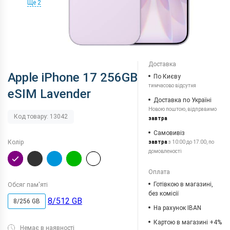
Ще 2
Доставка
Apple iPhone 17 256GB
По Києву
тимчасово відсутня
eSIM Lavender
Доставка по Україні
Новою поштою, відправимо
Код товару: 13042
завтра
Самовивіз
Колір
завтра
з 10:00 до 17:00, по
домовленості
Оплата
Готівкою в магазині,
Обсяг пам'яті
без комісії
8/512 GB
8/256 GB
На рахунок IBAN
Картою в магазині +4%
Немає в наявності