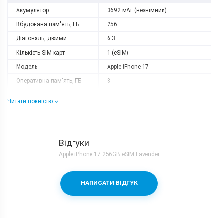
Акумулятор
3692 мАг (незнімний)
Вбудована пам'ять, ГБ
256
Діагональ, дюйми
6.3
Кількість SIM-карт
1 (eSIM)
Модель
Apple iPhone 17
Оперативна пам'ять, ГБ
8
Слот розширення
немає
Читати повністю
Тип матриці
OLED
Процесор
Кількість ядер
6
Відгуки
Процесор
Apple A19
Apple iPhone 17 256GB eSIM Lavender
Камера
НАПИСАТИ ВІДГУК
Відеозйомка
4K 60fps
Основна камера, Мп
48 (f/1.6) + 48 (f/2.2)
Фронтальна камера, Мп
18 (f/1.9)