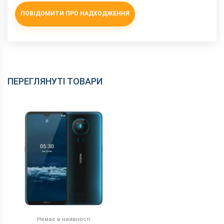
NFC
є
ПОВІДОМИТИ ПРО НАДХОДЖЕННЯ
Wi-Fi
802.11 a/b/g/n/ас, 2.4 + 5 ГГц
Інтерфейсний роз'єм
Type-C
Аудіороз'єм
3.5 мм
Характеристики та комплектацію товару виробник може
змінити без повідомлення.
ПЕРЕГЛЯНУТІ ТОВАРИ
Немає в наявності