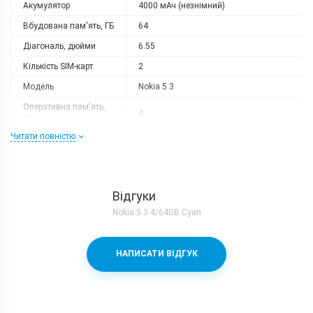
Акумулятор
4000 мАч (незнімний)
Вбудована пам'ять, ГБ
64
Діагональ, дюйми
6.55
Кількість SIM-карт
2
Модель
Nokia 5.3
Оперативна пам'ять,
4
ГБ
Читати повністю
Роздільна здатність
1600x720
Слот розширення
є
Тип матриці
IPS
Відгуки
Процесор
Nokia 5.3 4/64GB Cyan
Кількість ядер
8
Qualcomm Snapdragon 665 + Adreno
Процесор
НАПИСАТИ ВІДГУК
610
Частота, GHz
4x2.0 + 4x1.8
Камера