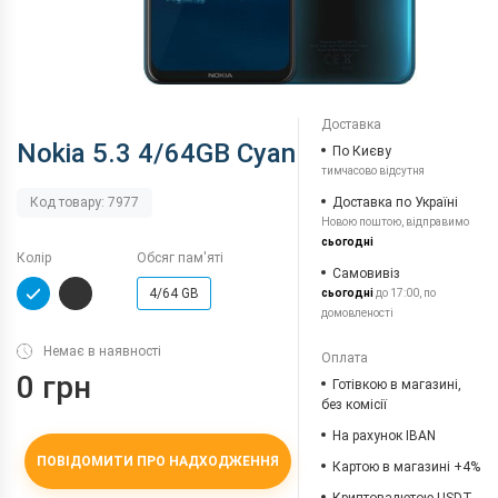
Доставка
Nokia 5.3 4/64GB Cyan
По Києву
тимчасово відсутня
Доставка по Україні
Код товару: 7977
Новою поштою, відправимо
сьогодні
Колір
Обсяг пам'яті
Самовивіз
4/64 GB
сьогодні
до 17:00, по
домовленості
Немає в наявності
Оплата
0 грн
Готівкою в магазині,
без комісії
На рахунок IBAN
ПОВІДОМИТИ ПРО НАДХОДЖЕННЯ
Картою в магазині +4%