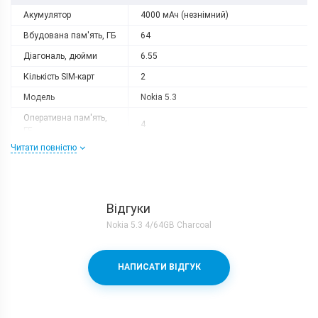
Акумулятор
4000 мАч (незнімний)
Вбудована пам'ять, ГБ
64
Діагональ, дюйми
6.55
Кількість SIM-карт
2
Модель
Nokia 5.3
Оперативна пам'ять,
4
ГБ
Читати повністю
Роздільна здатність
1600x720
Слот розширення
є
Тип матриці
IPS
Відгуки
Процесор
Nokia 5.3 4/64GB Charcoal
Кількість ядер
8
Qualcomm Snapdragon 665 + Adreno
Процесор
НАПИСАТИ ВІДГУК
610
Частота, GHz
4x2.0 + 4x1.8
Камера