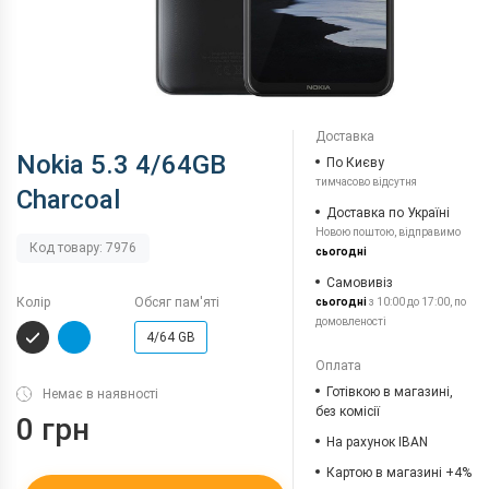
Доставка
Nokia 5.3 4/64GB
По Києву
тимчасово відсутня
Charcoal
Доставка по Україні
Новою поштою, відправимо
Код товару: 7976
сьогодні
Самовивіз
Колір
Обсяг пам'яті
сьогодні
з 10:00 до 17:00, по
домовленості
4/64 GB
Оплата
Готівкою в магазині,
Немає в наявності
без комісії
0 грн
На рахунок IBAN
Картою в магазині +4%