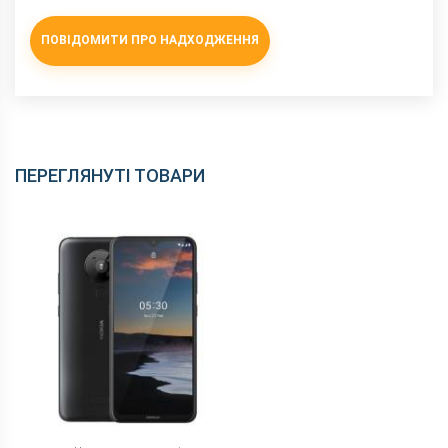
NFC
є
ПОВІДОМИТИ ПРО НАДХОДЖЕННЯ
Wi-Fi
802.11 a/b/g/n/ас, 2.4 + 5 ГГц
Інтерфейсний роз'єм
Type-C
Аудіороз'єм
3.5 мм
Характеристики та комплектацію товару виробник може
змінити без повідомлення.
ПЕРЕГЛЯНУТІ ТОВАРИ