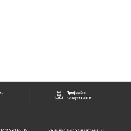
ка
Професійні
консультанти
044) 390 63 05
Київ, вул. Володимирська, 71