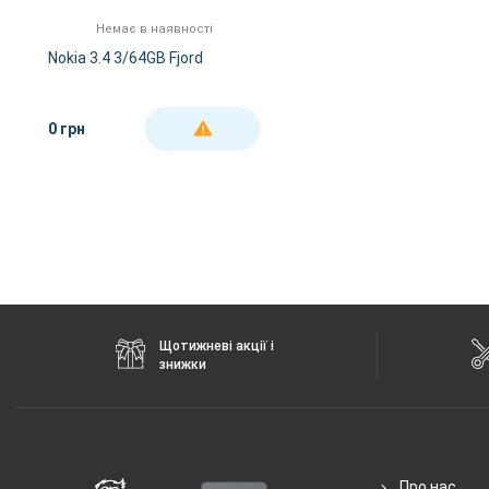
FM-радіо
є
Немає в наявності
GPS
є
Nokia 3.4 3/64GB Fjord
NFC
є
Wi-Fi
802.11 b/g/n, 2.4 + 5
0 грн
ДЕТАЛЬНІШЕ
Інтерфейсний роз'єм
Type-C
Аудіороз'єм
3.5 мм
Характеристики та комплектацію товару виробник може змінити
Щотижневі акції і
знижки
Про нас