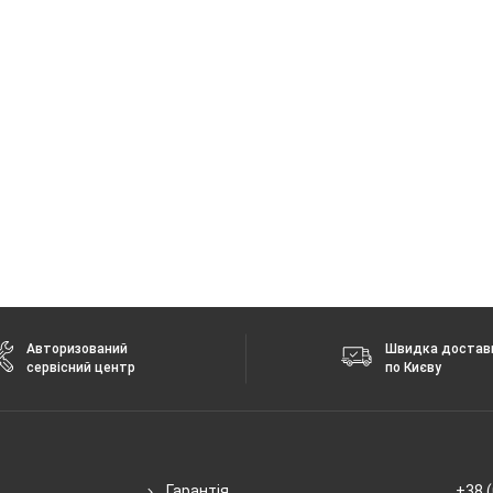
 ГГц
 без повідомлення.
Авторизований
Швидка достав
сервісний центр
по Києву
Гарантія
+38 (