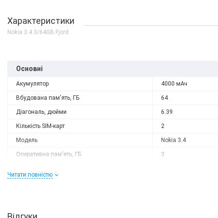
Характеристики
Nokia 3.4 3/64GB Fjord
Основні
Акумулятор
4000 мАч
Вбудована пам'ять, ГБ
64
Діагональ, дюйми
6.39
Кількість SIM-карт
2
Модель
Nokia 3.4
Оперативна пам'ять, ГБ
3
Роздільна здатність
1560x720
Читати повністю
Слот розширення
є
Тип матриці
IPS
Процесор
Відгуки