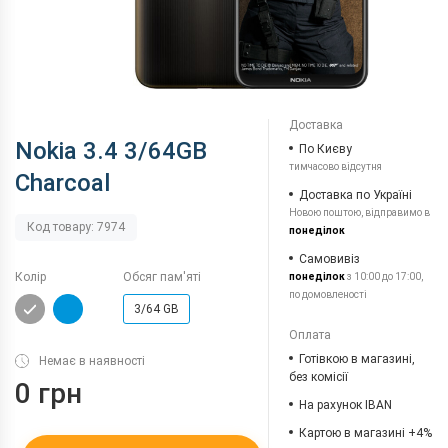
Доставка
Nokia 3.4 3/64GB
По Києву
тимчасово відсутня
Charcoal
Доставка по Україні
Новою поштою, відправимо в
Код товару: 7974
понеділок
Самовивіз
Колір
Обсяг пам'яті
понеділок
з 10:00 до 17:00,
по домовленості
3/64 GB
Оплата
Готівкою в магазині,
Немає в наявності
без комісії
0 грн
На рахунок IBAN
Картою в магазині +4%