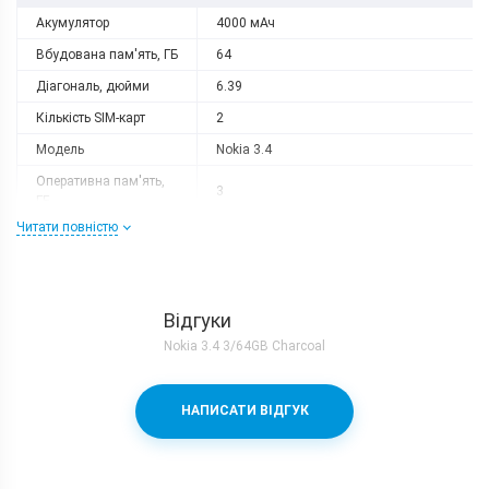
Акумулятор
4000 мАч
Вбудована пам'ять, ГБ
64
Діагональ, дюйми
6.39
Кількість SIM-карт
2
Модель
Nokia 3.4
Оперативна пам'ять,
3
ГБ
Читати повністю
Роздільна здатність
1560x720
Слот розширення
є
Тип матриці
IPS
Відгуки
Процесор
Nokia 3.4 3/64GB Charcoal
Кількість ядер
8
Qualcomm Snapdragon 460 + Adreno
Процесор
НАПИСАТИ ВІДГУК
610
Частота, GHz
4x1.8 + 4x1.8
Камера