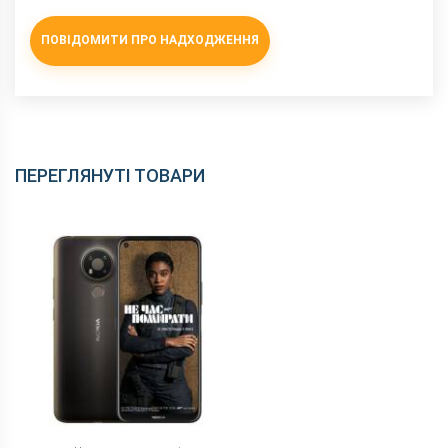
NFC
є
ПОВІДОМИТИ ПРО НАДХОДЖЕННЯ
Wi-Fi
802.11 b/g/n, 2.4 + 5 ГГц
Інтерфейсний роз'єм
Type-C
Аудіороз'єм
3.5 мм
Характеристики та комплектацію товару виробник може
змінити без повідомлення.
ПЕРЕГЛЯНУТІ ТОВАРИ