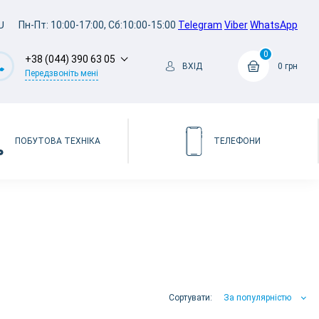
U
Пн-Пт: 10:00-17:00, Сб:10:00-15:00
Telegram
Viber
WhatsApp
0
+38 (044) 390 63 05
ВХІД
0 грн
Передзвоніть мені
ПОБУТОВА ТЕХНІКА
ТЕЛЕФОНИ
Сортувати:
За популярністю
За популярністю
За ціною