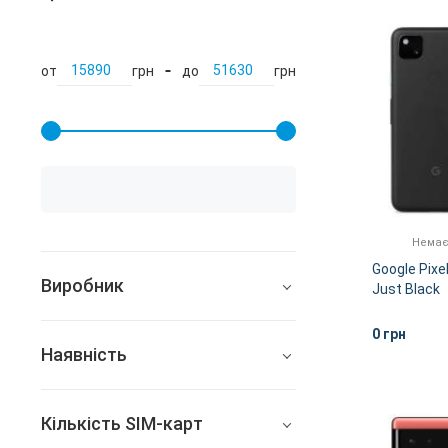
от
грн
до
грн
Немає
Google Pixe
Виробник
Just Black
Google
0 грн
Наявність
Всі
Кількість SIM-карт
В наявності