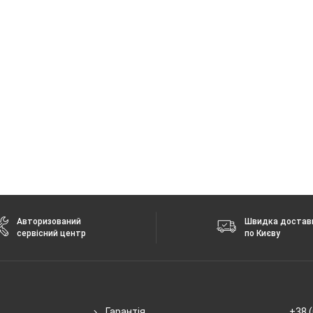
4 + 5 ГГц
 без повідомлення.
Авторизований
Швидка достав
сервісний центр
по Києву
Гарантія
+38 (