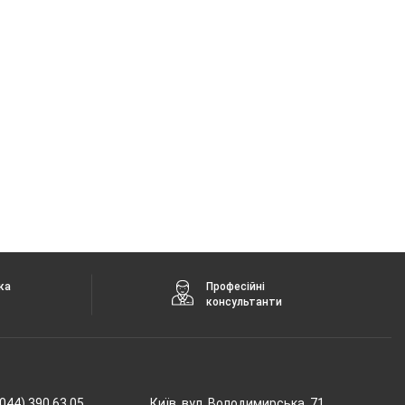
ка
Професійні
консультанти
044) 390 63 05
Київ, вул. Володимирська, 71