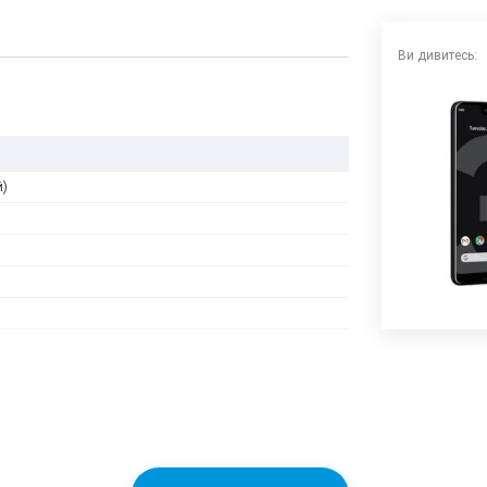
Ви дивитесь:
й)