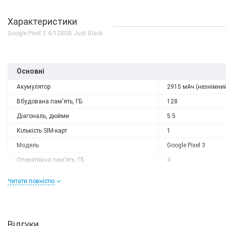
Характеристики
Google Pixel 3 4/128GB Just Black
Основні
Акумулятор
2915 мАч (незнімни
Вбудована пам'ять, ГБ
128
Діагональ, дюйми
5.5
Кількість SIM-карт
1
Модель
Google Pixel 3
Оперативна пам'ять, ГБ
4
Роздільна здатність
2160x1080
Читати повністю
Слот розширення
немає
Тип матриці
OLED
Процесор
Відгуки