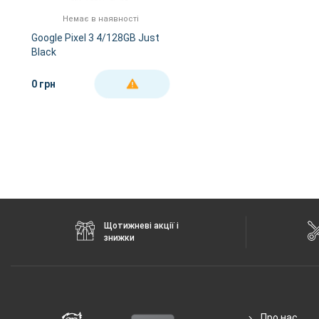
FM-радіо
немає
Немає в наявності
GPS
є
Google Pixel 3 4/128GB Just
Black
NFC
є
Wi-Fi
802.11 a/b/g/n/ас, 2.
0 грн
ДЕТАЛЬНІШЕ
Інтерфейсний роз'єм
Type-C
Аудіороз'єм
немає
Характеристики та комплектацію товару виробник може змінити
Щотижневі акції і
знижки
Про нас