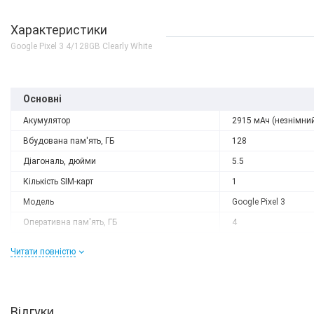
Характеристики
Google Pixel 3 4/128GB Clearly White
Основні
Акумулятор
2915 мАч (незнімни
Вбудована пам'ять, ГБ
128
Діагональ, дюйми
5.5
Кількість SIM-карт
1
Модель
Google Pixel 3
Оперативна пам'ять, ГБ
4
Роздільна здатність
2160x1080
Читати повністю
Слот розширення
немає
Тип матриці
OLED
Процесор
Відгуки