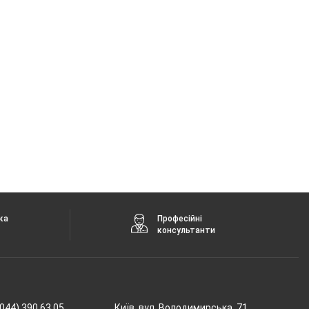
ка
Професійні
консультанти
044) 390 63 05
Київ, вул. Володимирська, 71