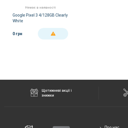
FM-радіо
немає
Немає в наявності
GPS
є
Google Pixel 3 4/128GB Clearly
White
NFC
є
Wi-Fi
802.11 a/b/g/n/ас, 2.
0 грн
ДЕТАЛЬНІШЕ
Інтерфейсний роз'єм
Type-C
Аудіороз'єм
немає
Характеристики та комплектацію товару виробник може змінити
Щотижневі акції і
знижки
Про нас