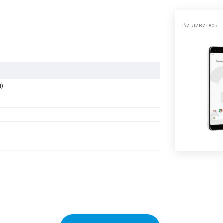
Ви дивитесь:
й)