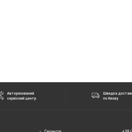
4 + 5 ГГц
 без повідомлення.
Авторизований
Швидка достав
сервісний центр
по Києву
Гарантія
+38 (