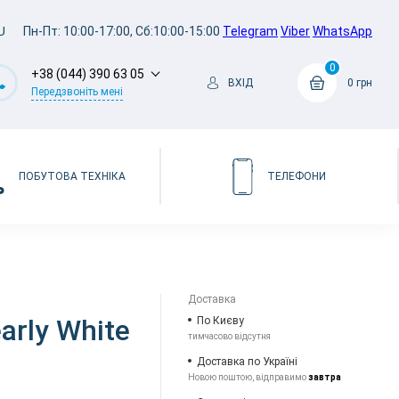
U
Пн-Пт: 10:00-17:00, Сб:10:00-15:00
Telegram
Viber
WhatsApp
0
+38 (044) 390 63 05
ВХІД
0 грн
Передзвоніть мені
ПОБУТОВА ТЕХНІКА
ТЕЛЕФОНИ
Доставка
arly White
По Києву
тимчасово відсутня
Доставка по Україні
Новою поштою, відправимо
завтра