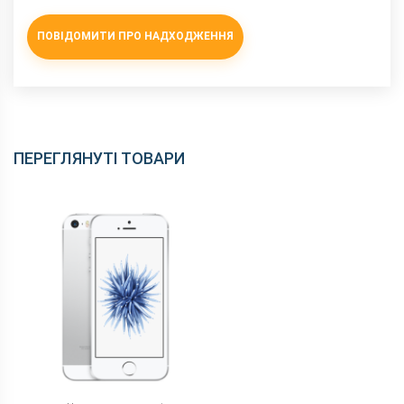
NFC
є
ПОВІДОМИТИ ПРО НАДХОДЖЕННЯ
Wi-Fi
802.11 a/b/g/n/ас, 2.4 + 5 ГГц
Інтерфейсний роз'єм
Lightning
Аудіороз'єм
немає
Характеристики та комплектацію товару виробник може
змінити без повідомлення.
ПЕРЕГЛЯНУТІ ТОВАРИ