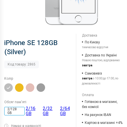
Доставка
iPhone SE 128GB
По Києву
тимчасово відсутня
(Silver)
Доставка по Україні
Новою поштою, відправимо
Код товару: 2865
завтра
Самовивіз
Колір
завтра
з 10:00 до 17:00, по
домовленості
Оплата
Готівкою в магазині,
Обсяг пам'яті
без комісії
2/16
2/32
2/64
2/128
GB
GB
GB
GB
На рахунок IBAN
Картою в магазині +4%
Немає в наявності