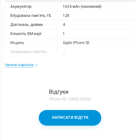
Акумулятор
1624 мАч (незнімний)
Вбудована пам'ять, ГБ
128
Діагональ, дюйми
4
Кількість SIM-карт
1
Модель
Apple iPhone SE
Оперативна пам'ять,
2
ГБ
Читати повністю
Роздільна здатність
1136x640
Слот розширення
немає
Тип матриці
IPS
Відгуки
Процесор
iPhone SE 128GB (Silver)
Кількість ядер
2
Процесор
Apple A9 + PowerVR GT7600
НАПИСАТИ ВІДГУК
Частота, GHz
1.84
Камера