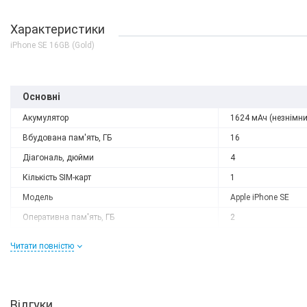
Характеристики
iPhone SE 16GB (Gold)
Основні
Акумулятор
1624 мАч (незнімни
Вбудована пам'ять, ГБ
16
Діагональ, дюйми
4
Кількість SIM-карт
1
Модель
Apple iPhone SE
Оперативна пам'ять, ГБ
2
Роздільна здатність
1136x640
Читати повністю
Слот розширення
немає
Тип матриці
IPS
Процесор
Відгуки