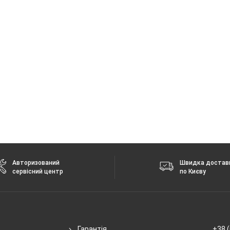
.4 + 5 ГГц
 без повідомлення.
Авторизований
Швидка достав
сервісний центр
по Києву
Гарантія
+38 (