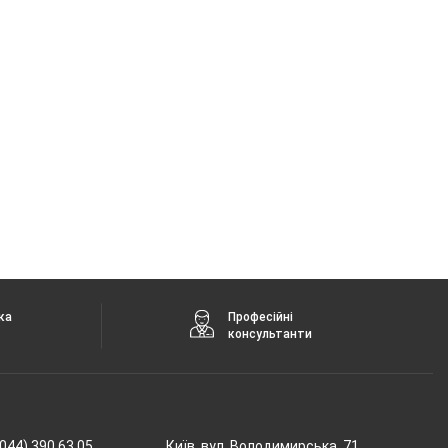
ка
Професійні
консультанти
044) 390 63 05
Київ, вул. Володимирська, 71