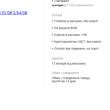
Самовивіз
сьогодні
до 17:00, по домовленості
/32 GB
2/64 GB
Оплата
Готівкою в магазині, без комісії
На рахунок IBAN
Картою в магазині +4%
Криптовалютою USDT, без комісії
Оплата при отриманні, на пошті
Гарантія
12 місяців від магазину
Обмін і повернення
Обмін / повернення товару
протягом 14 днів