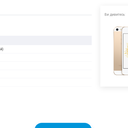
Ви дивитесь:
й)