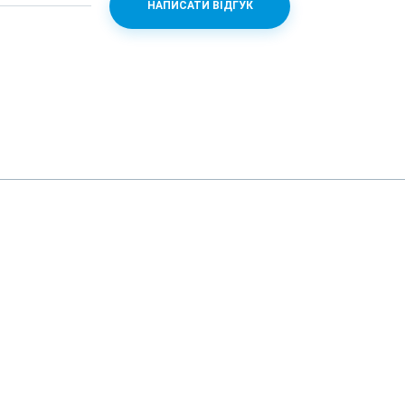
НАПИСАТИ ВІДГУК
R GT7600
120fps, 720p 240fps