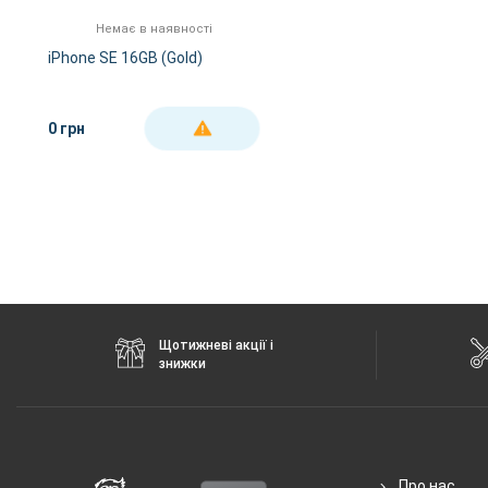
FM-радіо
немає
Немає в наявності
GPS
є
iPhone SE 16GB (Gold)
NFC
є
Wi-Fi
802.11 a/b/g/n/ас, 2
0 грн
ДЕТАЛЬНІШЕ
Інтерфейсний роз'єм
Lightning
Аудіороз'єм
немає
Характеристики та комплектацію товару виробник може змінити
Щотижневі акції і
знижки
Про нас