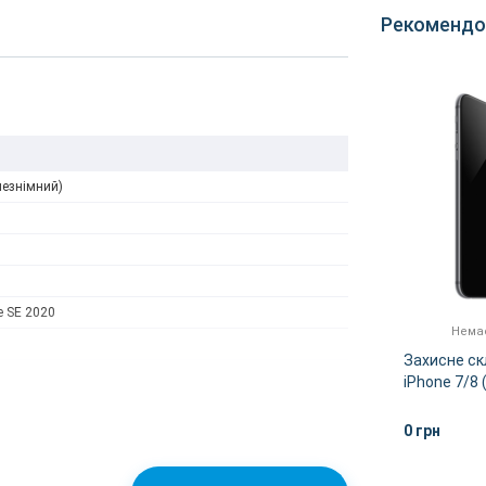
Рекомендо
незнімний)
e SE 2020
Немає
Захисне скл
iPhone 7/8 
0 грн
LCD