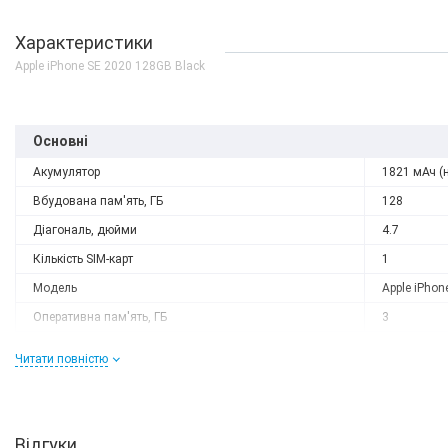
Характеристики
Apple iPhone SE 2020 128GB Black
Основні
Акумулятор
1821 мАч (
Вбудована пам'ять, ГБ
128
Діагональ, дюйми
4.7
Кількість SIM-карт
1
Модель
Apple iPhon
Оперативна пам'ять, ГБ
3
Роздільна здатність
1334x750
Читати повністю
Слот розширення
немає
Тип матриці
Retina IPS 
Процесор
Відгуки