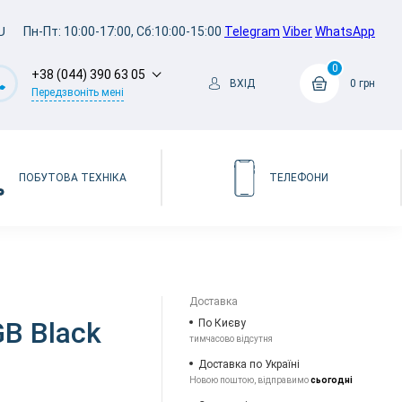
U
Пн-Пт: 10:00-17:00, Сб:10:00-15:00
Telegram
Viber
WhatsApp
0
+38 (044) 390 63 05
ВХІД
0 грн
Передзвоніть мені
ПОБУТОВА ТЕХНІКА
ТЕЛЕФОНИ
Доставка
GB Black
По Києву
тимчасово відсутня
Доставка по Україні
Новою поштою, відправимо
сьогодні