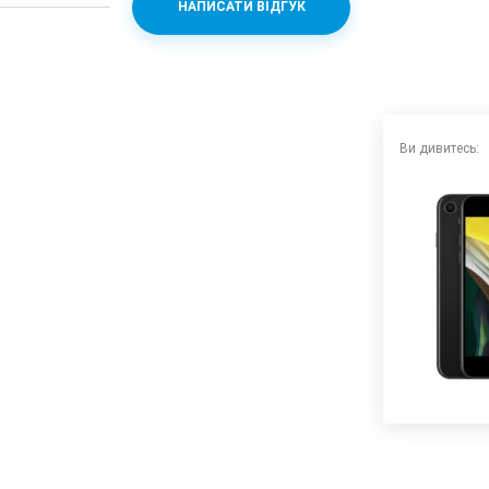
НАПИСАТИ ВІДГУК
ionic
1.8
Ви дивитесь:
s
 скло
 x 7.3