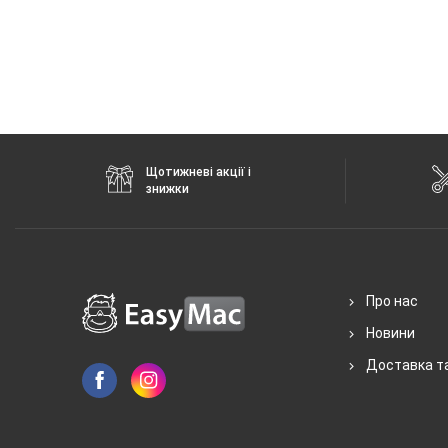
Щотижневі акції і
знижки
Про нас
Новини
Доставка т