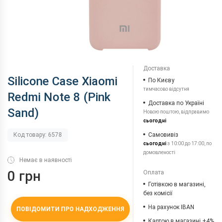
Доставка
Silicone Case Xiaomi
По Києву
тимчасово відсутня
Redmi Note 8 (Pink
Доставка по Україні
Sand)
Новою поштою, відправимо
сьогодні
Самовивіз
Код товару: 6578
сьогодні
з 10:00 до 17:00, по
домовленості
Немає в наявності
0 грн
Оплата
Готівкою в магазині,
без комісії
На рахунок IBAN
ПОВІДОМИТИ ПРО НАДХОДЖЕННЯ
Картою в магазині +4%