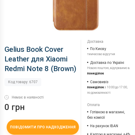
Доставка
Gelius Book Cover
По Києву
тимчасово відсутня
Leather для Xiaomi
Доставка по Україні
Redmi Note 8 (Brown)
Новою поштою, відправимо в
понеділок
Самовивіз
Код товару: 6707
понеділок
з 10:00 до 17:00,
по домовленості
Немає в наявності
0 грн
Оплата
Готівкою в магазині,
без комісії
На рахунок IBAN
ПОВІДОМИТИ ПРО НАДХОДЖЕННЯ
Картою в магазині +4%