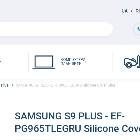
UA
R
КОМП'ЮТЕРИ,
И
ПЛАНШЕТИ
 Plus
SAMSUNG S9 PLUS - EF-PG965TLEGRU Silicone Cover Blue
SAMSUNG S9 PLUS - EF-
PG965TLEGRU Silicone Cove