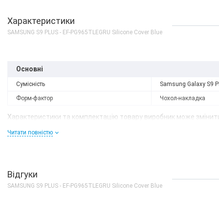
Характеристики
SAMSUNG S9 PLUS - EF-PG965TLEGRU Silicone Cover Blue
Основні
Сумісність
Samsung Galaxy S9 P
Форм-фактор
Чохол-накладка
Характеристики та комплектацію товару виробник може змінити
Читати повністю
Відгуки
SAMSUNG S9 PLUS - EF-PG965TLEGRU Silicone Cover Blue