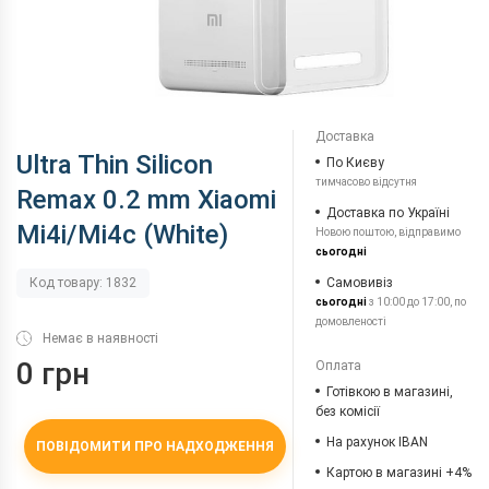
Доставка
Ultra Thin Silicon
По Києву
тимчасово відсутня
Remax 0.2 mm Xiaomi
Доставка по Україні
Mi4i/Mi4c (White)
Новою поштою, відправимо
сьогодні
Самовивіз
Код товару: 1832
сьогодні
з 10:00 до 17:00, по
домовленості
Немає в наявності
0 грн
Оплата
Готівкою в магазині,
без комісії
На рахунок IBAN
ПОВІДОМИТИ ПРО НАДХОДЖЕННЯ
Картою в магазині +4%