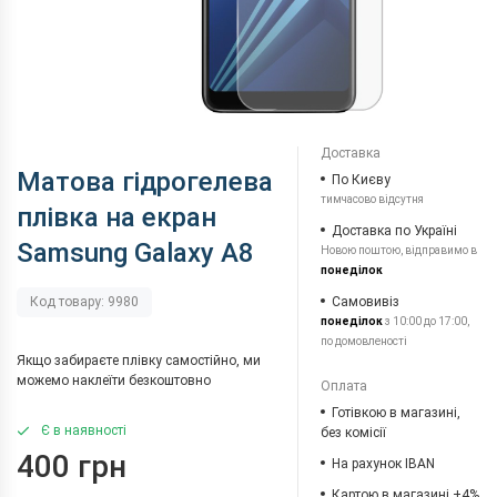
Доставка
Матова гідрогелева
По Києву
тимчасово відсутня
плівка на екран
Доставка по Україні
Samsung Galaxy A8
Новою поштою, відправимо в
понеділок
Самовивіз
Код товару: 9980
понеділок
з 10:00 до 17:00,
по домовленості
Якщо забираєте плівку самостійно, ми
можемо наклеїти безкоштовно
Оплата
Готівкою в магазині,
Є в наявності
без комісії
400 грн
На рахунок IBAN
Картою в магазині +4%