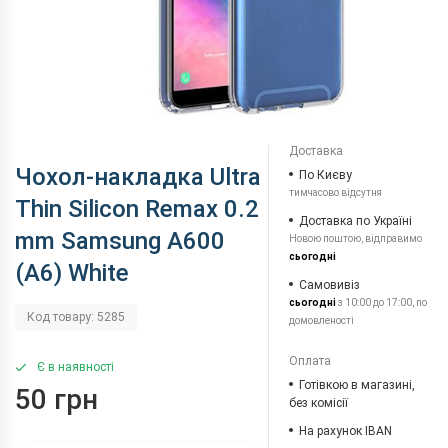
Доставка
Чохол-накладка Ultra
По Києву
тимчасово відсутня
Thin Silicon Remax 0.2
Доставка по Україні
mm Samsung A600
Новою поштою, відправимо
сьогодні
(A6) White
Самовивіз
сьогодні
з 10:00 до 17:00, по
Код товару: 5285
домовленості
Оплата
Є в наявності
Готівкою в магазині,
50 грн
без комісії
На рахунок IBAN