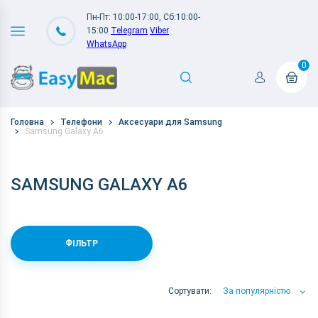
Пн-Пт: 10:00-17:00, Сб:10:00-
15:00
Telegram
Viber
WhatsApp
0
Головна
Телефони
Аксесуари для Samsung
Samsung Galaxy A6
SAMSUNG GALAXY A6
ФІЛЬТР
Сортувати:
За популярністю
За популярністю
За ціною
За Назвою А-Я