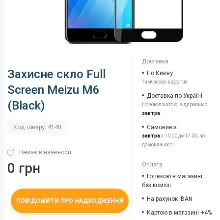
Доставка
Захисне скло Full
По Києву
тимчасово відсутня
Screen Meizu M6
Доставка по Україні
(Black)
Новою поштою, відправимо
завтра
Самовивіз
Код товару: 4148
завтра
з 10:00 до 17:00, по
домовленості
Немає в наявності
0 грн
Оплата
Готівкою в магазині,
без комісії
На рахунок IBAN
ПОВІДОМИТИ ПРО НАДХОДЖЕННЯ
Картою в магазині +4%