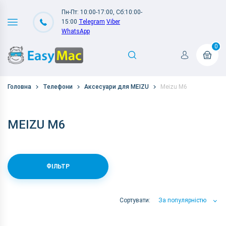
Пн-Пт: 10:00-17:00, Сб:10:00-
15:00
Telegram
Viber
WhatsApp
0
Головна
Телефони
Аксесуари для MEIZU
Meizu M6
MEIZU M6
ФІЛЬТР
Сортувати:
За популярністю
За популярністю
За ціною
За Назвою А-Я