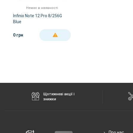
FM-радіо
є
Немає в наявності
GPS
є
Infinix Note 12 Pro 8/256G
Blue
NFC
є
Wi-Fi
802.11 a/b/g/n/а
0 грн
ДЕТАЛЬНІШЕ
Інтерфейсний роз'єм
Type-C
Аудіороз'єм
3.5 мм
Характеристики та комплектацію товару виробник може змінити
Щотижневі акції і
знижки
Про нас