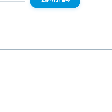
НАПИСАТИ ВІДГУК
G99 + Mali-G57 MC2
/2.4)