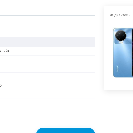
Ви дивитесь:
мний)
o