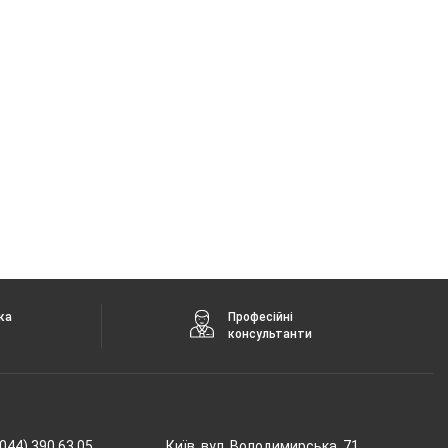
ка
Професійні
консультанти
044) 390 63 05
Київ, вул. Володимирська, 71