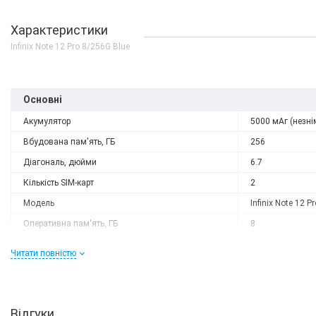
Характеристики
Infinix Note 12 Pro 8/256G Blue
Основні
Акумулятор
5000 мАг (незні
Вбудована пам'ять, ГБ
256
Діагональ, дюйми
6.7
Кількість SIM-карт
2
Модель
Infinix Note 12 Pr
Оперативна пам'ять, ГБ
8
Роздільна здатність
2400x1080
Читати повністю
Слот розширення
є
Тип матриці
AMOLED
Процесор
Відгуки