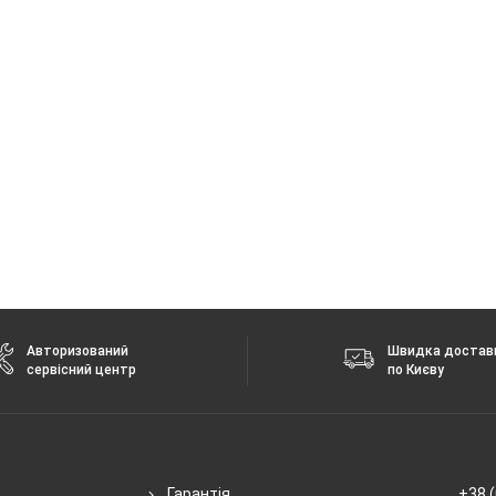
с, 2.4 + 5 ГГц
 без повідомлення.
Авторизований
Швидка достав
сервісний центр
по Києву
Гарантія
+38 (