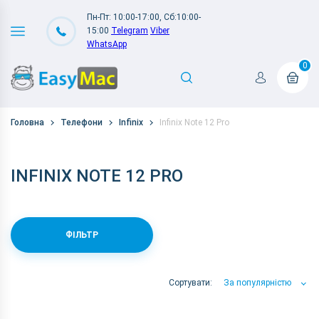
Пн-Пт: 10:00-17:00, Сб:10:00-
15:00
Telegram
Viber
WhatsApp
0
Головна
Телефони
Infinix
Infinix Note 12 Pro
INFINIX NOTE 12 PRO
ФІЛЬТР
Сортувати:
За популярністю
За популярністю
За ціною
За Назвою А-Я