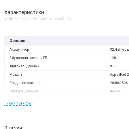
Характеристики
Apple iPad 2018 128GB Wi-Fi Gold (MRJP2)
Основні
Акумулятор
32.4 Вт*год
Вбудована пам'ять, ГБ
128
Діагональ, дюйми
9.7
Модель
Apple iPad 
Роздільна здатність
2048x1536
Слот розширення
немає
Тип матриці
IPS
Читати повністю
Процесор
Кількість ядер
6
Процесор
Apple A10 F
Відгуки