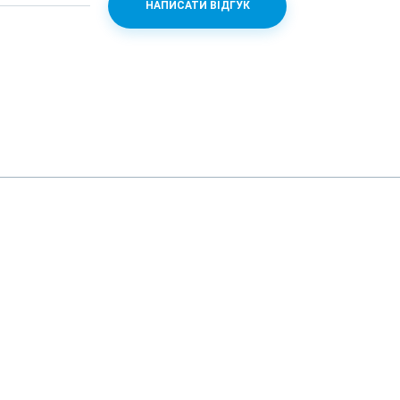
НАПИСАТИ ВІДГУК
 скло
7.5
g/n/ас, 2.4 + 5 ГГц