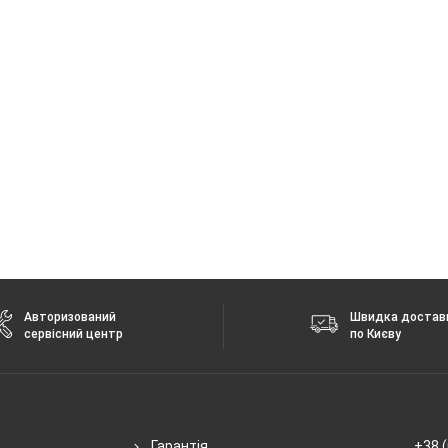
 без повідомлення.
Авторизований
Швидка достав
сервісний центр
по Києву
Гарантія
+38 (