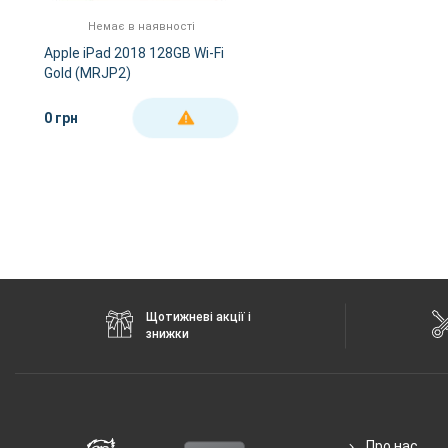
Стандарти зв'язку
немає
Немає в наявності
Apple iPad 2018 128GB Wi-Fi
Характеристики та комплектацію товару виробник може змінити
Gold (MRJP2)
0 грн
ДЕТАЛЬНІШЕ
Щотижневі акції і
знижки
Про нас