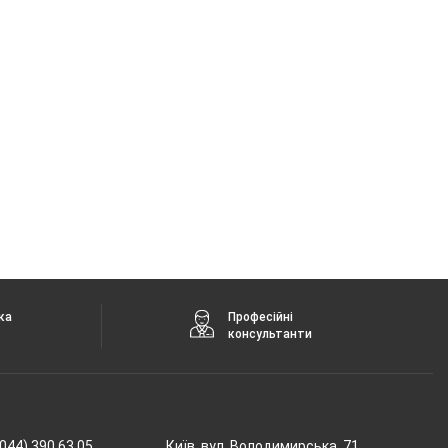
ка
Професійні
консультанти
044) 390 63 05
Київ, вул. Володимирська, 71