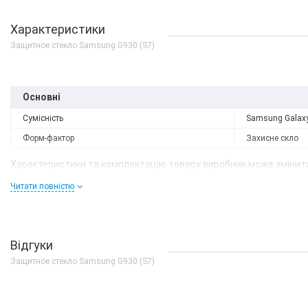
Характеристики
Защитное стекло Samsung G930 (S7)
Основні
Сумісність
Samsung Galax
Форм-фактор
Захисне скло
Характеристики та комплектацію товару виробник може змінити
Читати повністю
Відгуки
Защитное стекло Samsung G930 (S7)