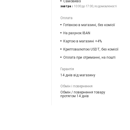
Самовивіз
завтра
з 10:00 до 17:00, по домовленості
Оплата
Готівкою в магазині, без комісії
На рахунок IBAN
Картою в магазині +4%
Криптовалютою USDT, без комісії
Оплата при отриманні, на пошті
Гарантія
14 днів від магазину
Обмін і повернення
Обмін / повернення товару
протягом 14 днів