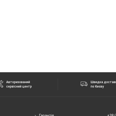
g/n/ас, 2.4 + 5 ГГц
 без повідомлення.
Авторизований
Швидка достав
сервісний центр
по Києву
Гарантія
+38 (