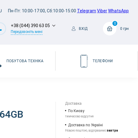
U
Пн-Пт: 10:00-17:00, Сб:10:00-15:00
Telegram
Viber
WhatsApp
0
+38 (044) 390 63 05
ВХІД
0 грн
Передзвоніть мені
ПОБУТОВА ТЕХНІКА
ТЕЛЕФОНИ
Доставка
i 64GB
По Києву
тимчасово відсутня
Доставка по Україні
Новою поштою, відправимо
завтра