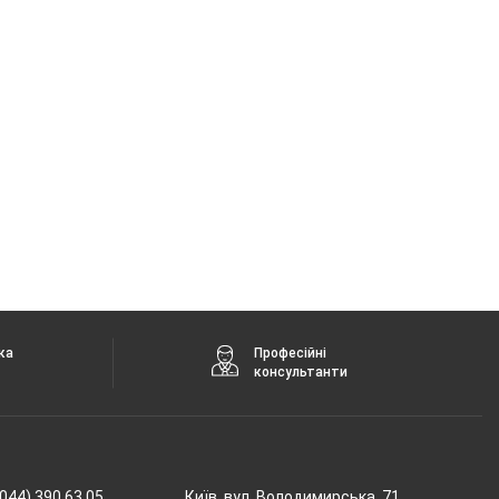
ка
Професійні
консультанти
044) 390 63 05
Київ, вул. Володимирська, 71