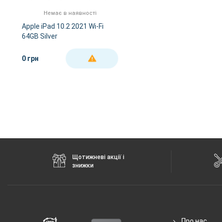
NFC
немає
Немає в наявності
Wi-Fi
802.11 a/b/
Apple iPad 10.2 2021 Wi-Fi
64GB Silver
Інтерфейсний роз'єм
Lightning
Аудіороз'єм
3.5 мм
0 грн
ДЕТАЛЬНІШЕ
Стандарти зв'язку
немає
Характеристики та комплектацію товару виробник може змінити
Щотижневі акції і
знижки
Про нас