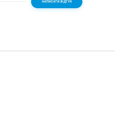
НАПИСАТИ ВІДГУК
ionic
1.8
s
 скло
1х7.5