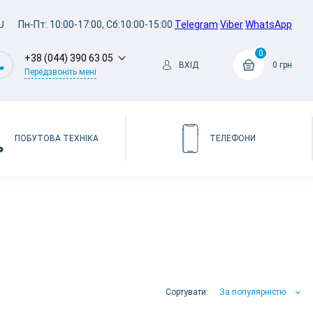
U
Пн-Пт: 10:00-17:00, Сб:10:00-15:00
Telegram
Viber
WhatsApp
0
+38 (044) 390 63 05
ВХІД
0 грн
Передзвоніть мені
ПОБУТОВА ТЕХНІКА
ТЕЛЕФОНИ
Сортувати:
За популярністю
За популярністю
За ціною