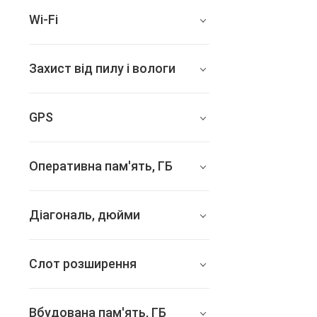
250.6х174.1х7.5
Wi-Fi
802.11 a/b/g/n/ас, 2.4 + 5
ГГц
Захист від пилу і вологи
немає
GPS
є
Оперативна пам'ять, ГБ
немає
немає даних
Діагональ, дюйми
10.2
Слот розширення
немає
Вбудована пам'ять, ГБ