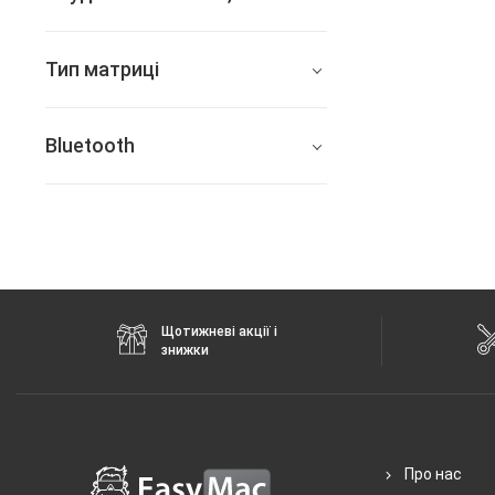
64
Тип матриці
256
Retina IPS LCD
Bluetooth
4.2
Щотижневі акції і
знижки
Про нас