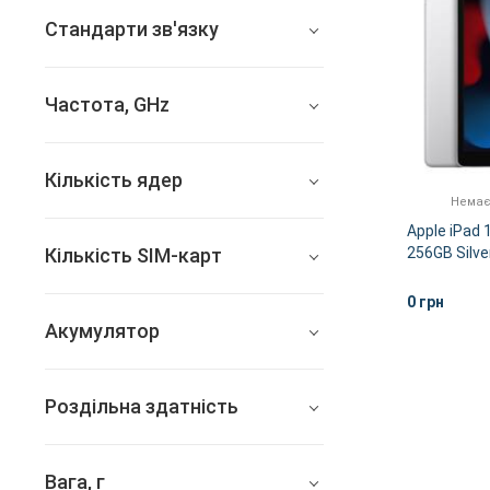
12 (f/2.4)
Стандарти зв'язку
4G, 3G, 2G
Частота, GHz
немає
2x2.65 + 4x1.8
Кількість ядер
Немає
6
Apple iPad 
Кількість SIM-карт
256GB Silve
1
0 грн
Акумулятор
32.4 Вт*год
Роздільна здатність
2160x1620
Вага, г