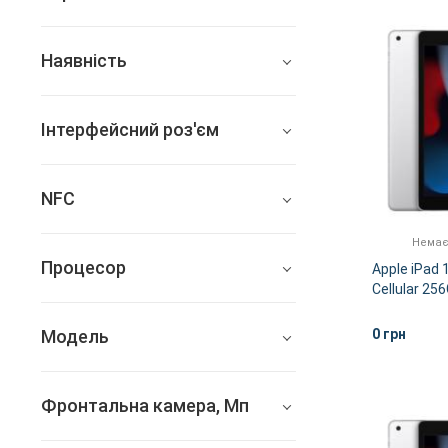
Apple
Наявність
Всі
Інтерфейсний роз'єм
Немає в наявності
Lightning
NFC
немає
Немає
Процесор
Apple iPad 1
Cellular 256
Apple A13 Bionic
Модель
0 грн
Apple iPad 10.2 2021
Фронтальна камера, Мп