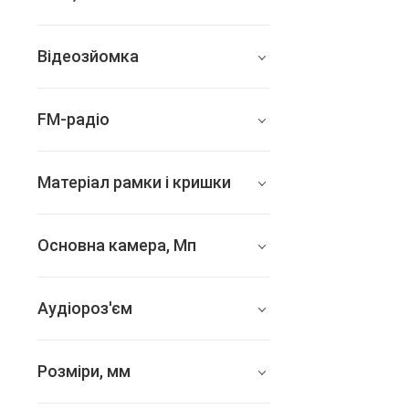
487
Відеозйомка
498
1080p 30fps
FM-радіо
немає
Матеріал рамки і кришки
алюміній + скло
Основна камера, Мп
8 (f/2.4)
Аудіороз'єм
3.5 мм
Розміри, мм