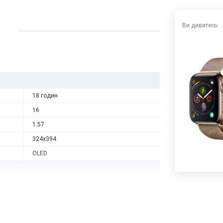
Ви дивитесь:
18 годин
16
1.57
324x394
OLED
2
Apple S4