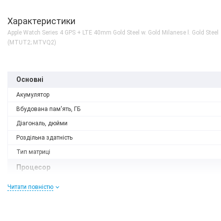
Характеристики
Apple Watch Series 4 GPS + LTE 40mm Gold Steel w. Gold Milanese l. Gold Steel
(MTUT2; MTVQ2)
Основні
Акумулятор
Вбудована пам'ять, ГБ
Діагональ, дюйми
Роздільна здатність
Тип матриці
Процесор
Кількість ядер
Читати повністю
Процесор
Корпус