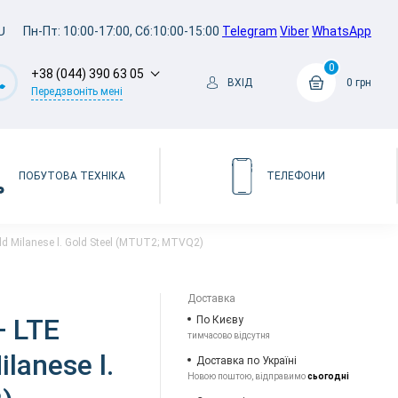
U
Пн-Пт: 10:00-17:00, Сб:10:00-15:00
Telegram
Viber
WhatsApp
0
+38 (044) 390 63 05
ВХІД
0 грн
Передзвоніть мені
ПОБУТОВА ТЕХНІКА
ТЕЛЕФОНИ
ld Milanese l. Gold Steel (MTUT2; MTVQ2)
Доставка
+ LTE
По Києву
тимчасово відсутня
lanese l.
Доставка по Україні
Новою поштою, відправимо
сьогодні