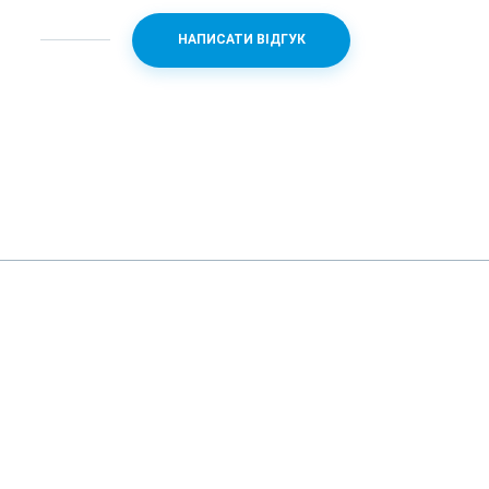
30.8
НАПИСАТИ ВІДГУК
є (IP68)
алюміній
40x34x10.7
5.0
є
є
є
 без повідомлення.