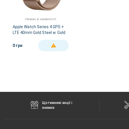
Немає в наявності
Apple Watch Series 4 GPS +
LTE 40mm Gold Steel w. Gold
Milanese l. Gold Steel
(MTUT2; MTVQ2)
0 грн
ДЕТАЛЬНІШЕ
Щотижневі акції і
знижки