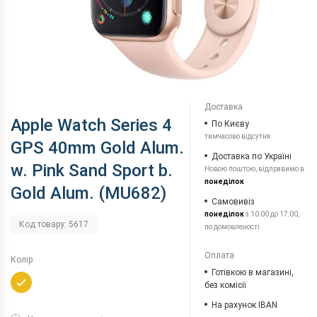
Доставка
Apple Watch Series 4
По Києву
тимчасово відсутня
GPS 40mm Gold Alum.
Доставка по Україні
w. Pink Sand Sport b.
Новою поштою, відправимо в
понеділок
Gold Alum. (MU682)
Самовивіз
понеділок
з 10:00 до 17:00,
Код товару: 5617
по домовленості
Оплата
Колір
Готівкою в магазині,
без комісії
На рахунок IBAN