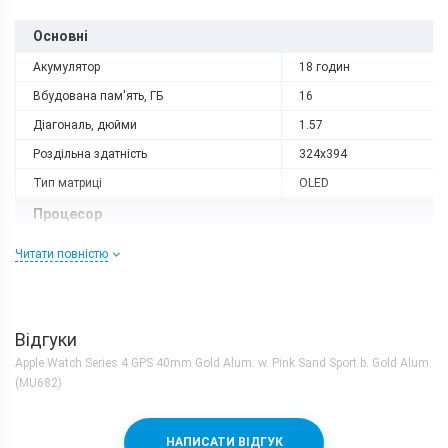
Основні
Акумулятор
18 годин
Вбудована пам'ять, ГБ
16
Діагональ, дюйми
1.57
Роздільна здатність
324x394
Тип матриці
OLED
Процесор
Кількість ядер
2
Читати повністю
Процесор
Apple S4
Корпус
Відгуки
Вага, г
30.8
Apple Watch Series 4 GPS 40mm Gold Alum. w. Pink Sand Sport b. Gold Alum.
Захист від пилу і вологи
є (IP68)
(MU682)
Матеріал рамки і кришки
алюміній
Розміри, мм
40x34x10.7
НАПИСАТИ ВІДГУК