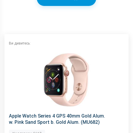
Комунікації
Bluetooth
5.0
GPS
є
NFC
є
Wi-Fi
є
Ви дивитесь:
Характеристики та комплектацію товару виробник може
змінити без повідомлення.
Apple Watch Series 4 GPS 40mm Gold Alum.
w. Pink Sand Sport b. Gold Alum. (MU682)