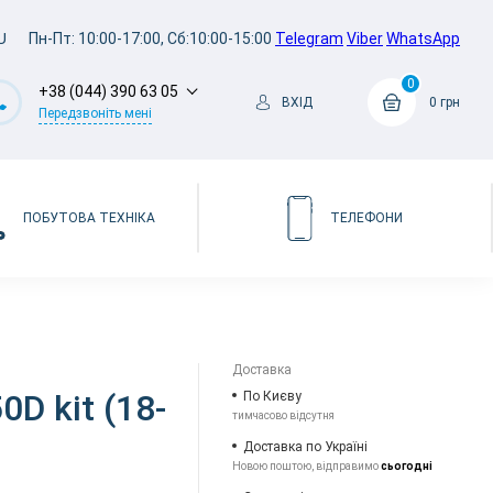
U
Пн-Пт: 10:00-17:00, Сб:10:00-15:00
Telegram
Viber
WhatsApp
0
+38 (044) 390 63 05
ВХІД
0 грн
Передзвоніть мені
ПОБУТОВА ТЕХНІКА
ТЕЛЕФОНИ
Доставка
D kit (18-
По Києву
тимчасово відсутня
Доставка по Україні
Новою поштою, відправимо
сьогодні