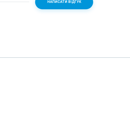
НАПИСАТИ ВІДГУК
Canon EF/EF-S
CMOS
28-88mm
авто, 100-12800
555
131.9x100.7x77.8
є
 без повідомлення.