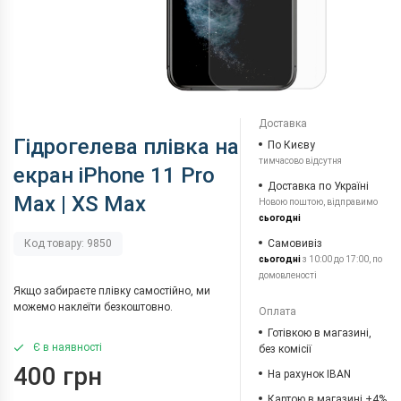
Доставка
Гідрогелева плівка на
По Києву
тимчасово відсутня
екран iPhone 11 Pro
Доставка по Україні
Max | XS Max
Новою поштою, відправимо
сьогодні
Самовивіз
Код товару: 9850
сьогодні
з 10:00 до 17:00, по
домовленості
Якщо забираєте плівку самостійно, ми
можемо наклеїти безкоштовно.
Оплата
Готівкою в магазині,
Є в наявності
без комісії
400 грн
На рахунок IBAN
Картою в магазині +4%