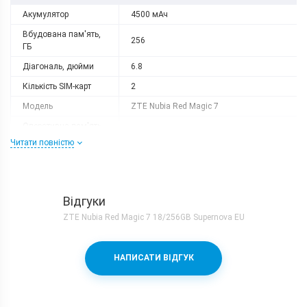
Акумулятор
4500 мАч
Вбудована пам'ять,
256
ГБ
Діагональ, дюйми
6.8
Кількість SIM-карт
2
Модель
ZTE Nubia Red Magic 7
Оперативна пам'ять,
18
ГБ
Читати повністю
Роздільна здатність
2400x1080
Слот розширення
немає
Тип матриці
AMOLED
Відгуки
ZTE Nubia Red Magic 7 18/256GB Supernova EU
Процесор
Кількість ядер
8
НАПИСАТИ ВІДГУК
Qualcomm Snapdragon 8 Gen 1 +
Процесор
Adreno 730
Частота, GHz
1x3.0 + 3x2.5 + 4x1.8