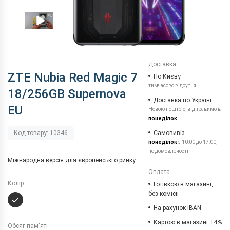
Доставка
ZTE Nubia Red Magic 7
По Києву
тимчасово відсутня
18/256GB Supernova
Доставка по Україні
EU
Новою поштою, відправимо в
понеділок
Самовивіз
Код товару: 10346
понеділок
з 10:00 до 17:00,
по домовленості
Міжнародна версія для європейськго ринку.
Оплата
Колір
Готівкою в магазині,
без комісії
На рахунок IBAN
Картою в магазині +4%
Обсяг пам'яті