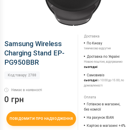
Доставка
Samsung Wireless
По Києву
тимчасово відсутня
Charging Stand EP-
Доставка по Україні
PG950BBR
Новою поштою, відправимо
сьогодні
Самовивіз
Код товару: 2788
сьогодні
з 10:00 до 15:00, по
домовленості
Немає в наявності
0 грн
Оплата
Готівкою в магазині,
без комісії
На рахунок IBAN
ПОВІДОМИТИ ПРО НАДХОДЖЕННЯ
Картою в магазині +4%