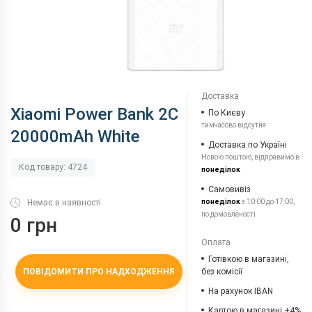
Доставка
Xiaomi Power Bank 2C
По Києву
тимчасово відсутня
20000mAh White
Доставка по Україні
Новою поштою, відправимо в
Код товару: 4724
понеділок
Самовивіз
Немає в наявності
понеділок
з 10:00 до 17:00,
по домовленості
0 грн
Оплата
Готівкою в магазині,
ПОВІДОМИТИ ПРО НАДХОДЖЕННЯ
без комісії
На рахунок IBAN
Картою в магазині +4%