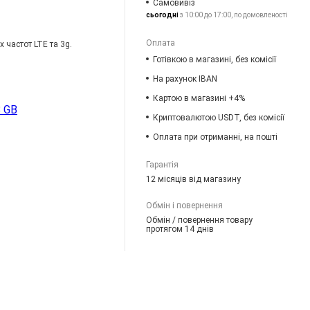
Самовивіз
сьогодні
з 10:00 до 17:00, по домовленості
Оплата
 частот LTE та 3g.
Готівкою в магазині, без комісії
На рахунок IBAN
Картою в магазині +4%
 GB
Криптовалютою USDT, без комісії
Оплата при отриманні, на пошті
Гарантія
12 місяців від магазину
Обмін і повернення
Обмін / повернення товару
протягом 14 днів