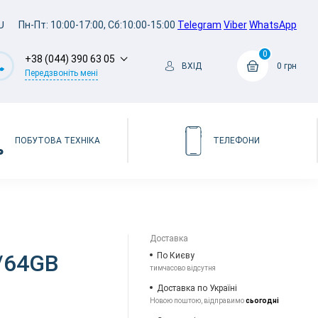
U
Пн-Пт: 10:00-17:00, Сб:10:00-15:00
Telegram
Viber
WhatsApp
0
+38 (044) 390 63 05
ВХІД
0 грн
Передзвоніть мені
ПОБУТОВА ТЕХНІКА
ТЕЛЕФОНИ
Доставка
6/64GB
По Києву
тимчасово відсутня
Доставка по Україні
Новою поштою, відправимо
сьогодні