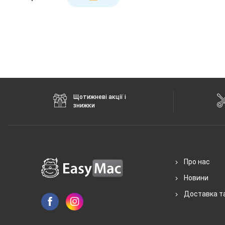
Щотижневі акції і
знижки
Про нас
Новини
Доставка т