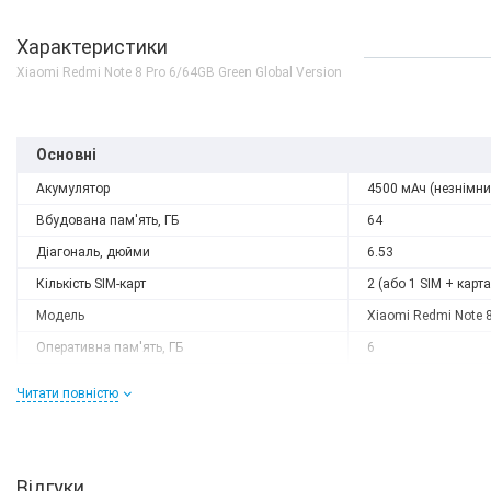
Характеристики
Xiaomi Redmi Note 8 Pro 6/64GB Green Global Version
Основні
Акумулятор
4500 мАч (незнімни
Вбудована пам'ять, ГБ
64
Діагональ, дюйми
6.53
Кількість SIM-карт
2 (або 1 SIM + карта
Модель
Xiaomi Redmi Note 8
Немає в наявності
Оперативна пам'ять, ГБ
6
Захисне скло на камер
Роздільна здатність
2340x1080
Xiaomi Redmi Note 8 Pro
Читати повністю
Слот розширення
microSD (до 128 GB
0 грн
ДЕТАЛЬН
Тип матриці
IPS
Процесор
Відгуки