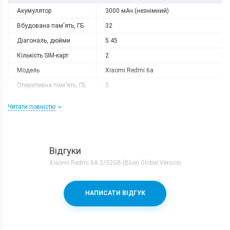
Акумулятор
3000 мАч (незнімний)
Вбудована пам'ять, ГБ
32
Діагональ, дюйми
5.45
Кількість SIM-карт
2
Модель
Xiaomi Redmi 6a
Оперативна пам'ять, ГБ
2
Роздільна здатність
1440x720
Читати повністю
Слот розширення
microSD (до 256 GB)
Тип матриці
IPS
Процесор
Відгуки
Кількість ядер
4
Xiaomi Redmi 6A 2/32GB (Blue) Global Version
Mediatek Helio A22 + PowerVR
Процесор
GE8320
НАПИСАТИ ВІДГУК
Частота, GHz
2
Камера