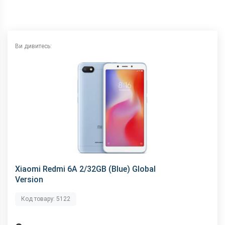
Wi-Fi
802.11 b/g/n, 2.4 ГГц
Інтерфейсний роз'єм
microUSB
Аудіороз'єм
3.5 мм
Ви дивитесь:
Характеристики та комплектацію товару виробник може
змінити без повідомлення.
Xiaomi Redmi 6A 2/32GB (Blue) Global
Version
Код товару: 5122