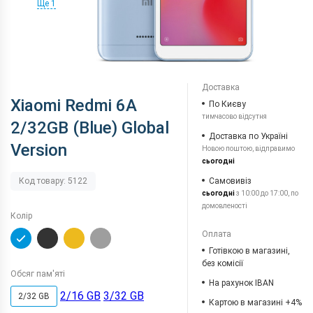
Ще 1
Доставка
Xiaomi Redmi 6A
По Києву
тимчасово відсутня
2/32GB (Blue) Global
Доставка по Україні
Version
Новою поштою, відправимо
сьогодні
Самовивіз
Код товару: 5122
сьогодні
з 10:00 до 17:00, по
домовленості
Колір
Оплата
Готівкою в магазині,
без комісії
Обсяг пам'яті
На рахунок IBAN
2/16 GB
3/32 GB
2/32 GB
Картою в магазині +4%