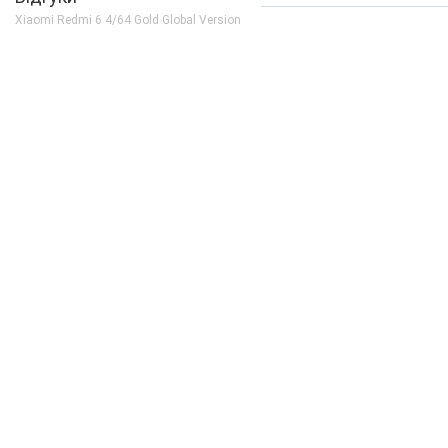
Кількість ядер
8
Xiaomi Redmi 6 4/64 Gold Global Version
Процесор
Mediatek Helio A2
Частота, GHz
2
Камера
Відеозйомка
1080p 30fps
Основна камера, Мп
12 + 5 (f/2.2)
Спалах
є
Фронтальна камера, Мп
5 (f/2.2)
Корпус
Вага, г
146
Захист від пилу і вологи
немає
Матеріал рамки і кришки
пластик
Розміри, мм
147.5 x 71.5 x 8.3
Комунікації
Bluetooth
4.2