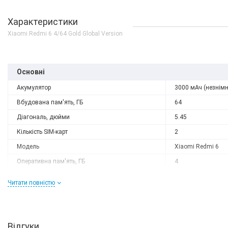
Характеристики
Xiaomi Redmi 6 4/64 Gold Global Version
Основні
Акумулятор
3000 мАч (незнім
Вбудована пам'ять, ГБ
64
Діагональ, дюйми
5.45
Кількість SIM-карт
2
Модель
Xiaomi Redmi 6
Немає в наявності
Оперативна пам'ять, ГБ
4
Силиконовая пленка Xi
Роздільна здатність
1440x720
Redmi 6
Читати повністю
Слот розширення
microSD (до 256 G
0 грн
ДЕТАЛЬН
Тип матриці
IPS
Процесор
Відгуки