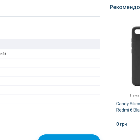
Рекомендо
ний)
Немає в наявності
Немає
aomi
Книжка Black TPU Magnet
Candy Silic
Xiaomi Redmi 6 (Black)
Redmi 6 Bl
B)
0 грн
0 грн
ІШЕ
ДЕТАЛЬНІШЕ