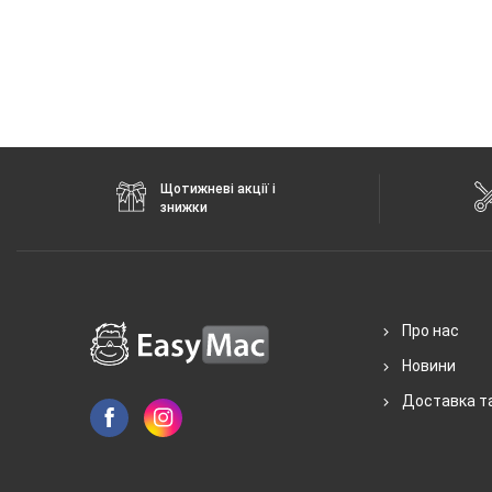
Щотижневі акції і
знижки
Про нас
Новини
Доставка т