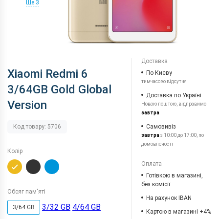
Ще 3
Доставка
Xiaomi Redmi 6
По Києву
тимчасово відсутня
3/64GB Gold Global
Доставка по Україні
Version
Новою поштою, відправимо
завтра
Самовивіз
Код товару: 5706
завтра
з 10:00 до 17:00, по
домовленості
Колір
Оплата
Готівкою в магазині,
без комісії
Обсяг пам'яті
На рахунок IBAN
3/32 GB
4/64 GB
3/64 GB
Картою в магазині +4%