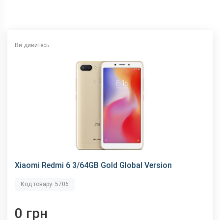
Wi-Fi
802.11 b/g/n, 2.4 ГГц
Інтерфейсний роз'єм
Type-C
Аудіороз'єм
3.5 мм
Ви дивитесь:
Характеристики та комплектацію товару виробник може
змінити без повідомлення.
Xiaomi Redmi 6 3/64GB Gold Global Version
Код товару: 5706
0 грн