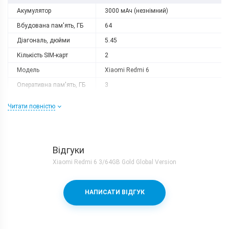
Акумулятор
3000 мАч (незнімний)
Вбудована пам'ять, ГБ
64
Діагональ, дюйми
5.45
Кількість SIM-карт
2
Модель
Xiaomi Redmi 6
Оперативна пам'ять, ГБ
3
Роздільна здатність
1440x720
Читати повністю
Слот розширення
microSD (до 256 GB)
Тип матриці
IPS
Процесор
Відгуки
Кількість ядер
8
Xiaomi Redmi 6 3/64GB Gold Global Version
Mediatek Helio A22 + PowerVR
Процесор
GE8320
НАПИСАТИ ВІДГУК
Частота, GHz
2
Камера