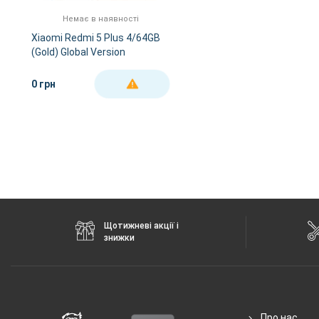
FM-радіо
є
Немає в наявності
GPS
є
Xiaomi Redmi 5 Plus 4/64GB
(Gold) Global Version
NFC
немає
Wi-Fi
802.11 b/g/n, 5 ГГц
0 грн
ДЕТАЛЬНІШЕ
Інтерфейсний роз'єм
microUSB
Аудіороз'єм
3.5 мм
Характеристики та комплектацію товару виробник може змінити
Щотижневі акції і
знижки
Про нас