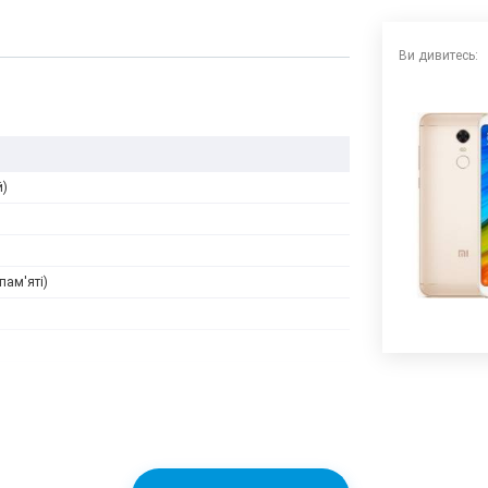
Ви дивитесь:
й)
пам'яті)