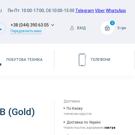
U
Пн-Пт: 10:00-17:00, Сб:10:00-15:00
Telegram
Viber
WhatsApp
0
+38 (044) 390 63 05
ВХІД
0 грн
Передзвоніть мені
ПОБУТОВА ТЕХНІКА
ТЕЛЕФОНИ
Доставка
B (Gold)
По Києву
тимчасово відсутня
Доставка по Україні
Новою поштою, відправимо
завтра