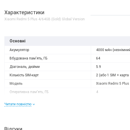
Характеристики
Xiaomi Redmi 5 Plus 4/64GB (Gold) Global Version
Основні
Акумулятор
4000 мАч (незнімни
Вбудована пам'ять, ГБ
64
Діагональ, дюйми
5.9
Кількість SIM-карт
2 (або 1 SIM + карта 
Модель
Xiaomi Redmi 5 Plus
Оперативна пам'ять, ГБ
4
Роздільна здатність
2160x1080
Читати повністю
Слот розширення
microSD (до 128 GB)
Тип матриці
IPS
Процесор
Відгуки