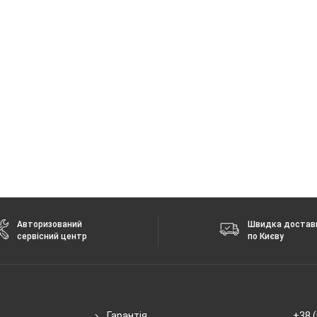
 без повідомлення.
Авторизований
Швидка достав
сервісний центр
по Києву
Гарантія
+38 (