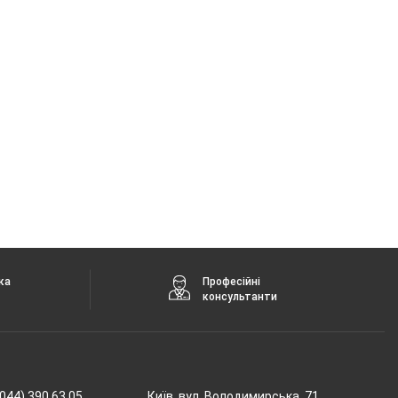
ка
Професійні
консультанти
044) 390 63 05
Київ, вул. Володимирська, 71