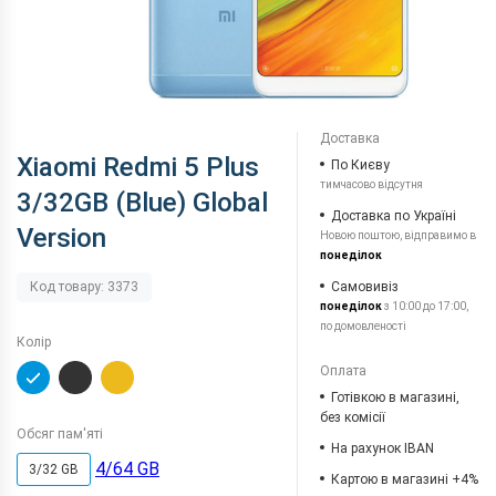
Доставка
Xiaomi Redmi 5 Plus
По Києву
тимчасово відсутня
3/32GB (Blue) Global
Доставка по Україні
Version
Новою поштою, відправимо в
понеділок
Самовивіз
Код товару: 3373
понеділок
з 10:00 до 17:00,
по домовленості
Колір
Оплата
Готівкою в магазині,
без комісії
Обсяг пам'яті
На рахунок IBAN
4/64 GB
3/32 GB
Картою в магазині +4%