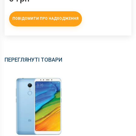
NFC
немає
Wi-Fi
802.11 b/g/n, 5 ГГц
ПОВІДОМИТИ ПРО НАДХОДЖЕННЯ
Інтерфейсний роз'єм
microUSB
Аудіороз'єм
3.5 мм
Характеристики та комплектацію товару виробник може
змінити без повідомлення.
ПЕРЕГЛЯНУТІ ТОВАРИ