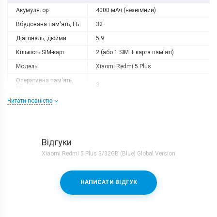
Акумулятор
4000 мАч (незнімний)
Вбудована пам'ять, ГБ
32
Діагональ, дюйми
5.9
Кількість SIM-карт
2 (або 1 SIM + карта пам'яті)
Модель
Xiaomi Redmi 5 Plus
Оперативна пам'ять,
3
ГБ
Читати повністю
Роздільна здатність
2160x1080
Слот розширення
microSD (до 128 GB)
Тип матриці
IPS
Відгуки
Процесор
Xiaomi Redmi 5 Plus 3/32GB (Blue) Global Version
Кількість ядер
8
Qualcomm Snapdragon 625 + Adreno
Процесор
НАПИСАТИ ВІДГУК
506
Частота, GHz
2
Камера