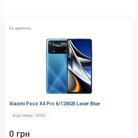
Wi-Fi
802.11 a/b/g/n/ас, 2.4 + 5 ГГц
Інтерфейсний роз'єм
Type-C
Аудіороз'єм
3.5 мм
Ви дивитесь:
Характеристики та комплектацію товару виробник може
змінити без повідомлення.
Xiaomi Poco X4 Pro 6/128GB Laser Blue
Код товару: 10335
0 грн