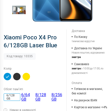
Доставка
Xiaomi Poco X4 Pro
По Києву
тимчасово відсутня
6/128GB Laser Blue
Доставка по Україні
Новою поштою, відправимо
Код товару: 10335
завтра
Самовивіз
Колір
завтра
з 10:00 до 17:00, по
домовленості
Оплата
Готівкою в магазині,
Обсяг пам'яті
без комісії
6/64
8/128
8/256
6/128
GB
GB
GB
GB
На рахунок IBAN
Картою в магазині +4%
Немає в наявності