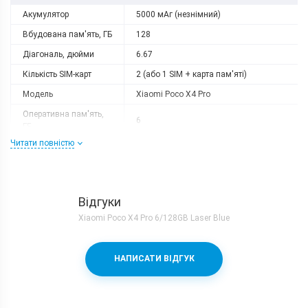
Акумулятор
5000 мАг (незнімний)
Вбудована пам'ять, ГБ
128
Діагональ, дюйми
6.67
Кількість SIM-карт
2 (або 1 SIM + карта пам'яті)
Модель
Xiaomi Poco X4 Pro
Оперативна пам'ять,
6
ГБ
Читати повністю
Роздільна здатність
2400x1080
Слот розширення
microSD (до 256 GB)
Тип матриці
AMOLED
Відгуки
Процесор
Xiaomi Poco X4 Pro 6/128GB Laser Blue
Кількість ядер
8
Qualcomm Snapdragon 695 + Adreno
Процесор
НАПИСАТИ ВІДГУК
619
Частота, GHz
2x2.2 + 6х1.7
Камера